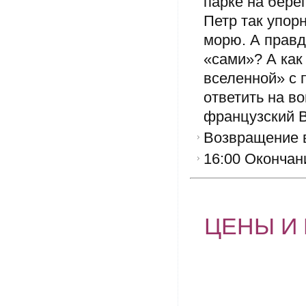
парке на берег
Петр так упор
морю. А правд
«сами»? А как
вселенной» с 
ответить на в
французский 
Возвращение в
16:00 Оконча
ЦЕНЫ И