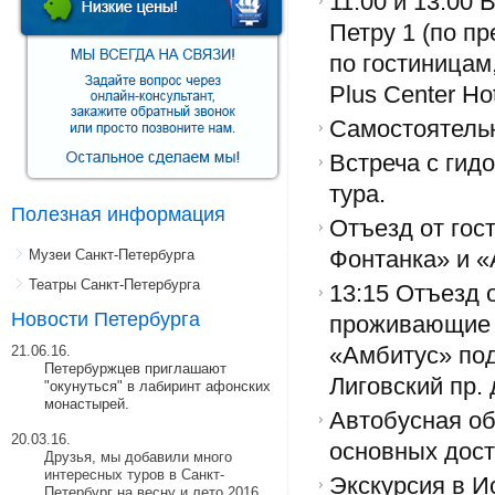
11:00 и 13:00
Петру 1 (по п
по гостиницам
Plus Center Ho
Самостоятель
Встреча с гид
тура.
Полезная информация
Отъезд от гос
Музеи Санкт-Петербурга
Фонтанка» и «
Театры Санкт-Петербурга
13:15 Отъезд 
Новости Петербурга
проживающие в
21.06.16.
«Амбитус» под
Петербуржцев приглашают
Лиговский пр. 
"окунуться" в лабиринт афонских
монастырей.
Автобусная об
20.03.16.
основных дост
Друзья, мы добавили много
интересных туров в Санкт-
Экскурсия в И
Петербург на весну и лето 2016