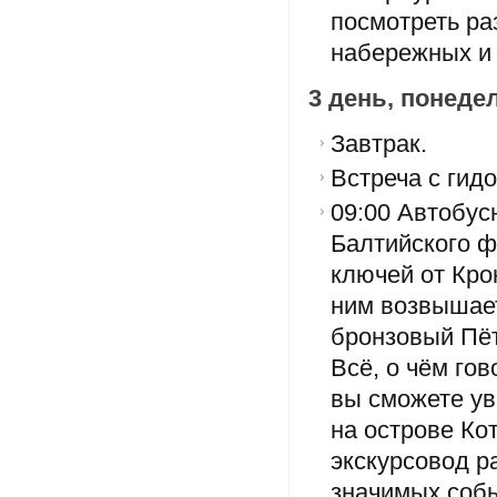
посмотреть ра
набережных и 
3 день, понед
Завтрак.
Встреча с гид
09:00 Автобус
Балтийского ф
ключей от Кро
ним возвышает
бронзовый Пёт
Всё, о чём гов
вы сможете ув
на острове Ко
экскурсовод р
значимых собы