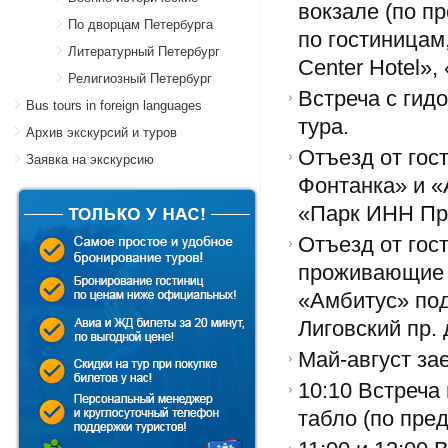
вокзале (по п
По дворцам Петербурга
по гостиницам
Литературный Петербург
Center Hotel»,
Религиозный Петербург
Встреча с гид
Bus tours in foreign languages
тура.
Архив экскурсий и туров
Отъезд от гос
Заявка на экскурсию
Фонтанка» и «
«Парк ИНН Пр
Отъезд от гос
проживающие в
«Амбитус» под
Лиговский пр. 
Май-август зае
10:10 Встреча
табло (по пре