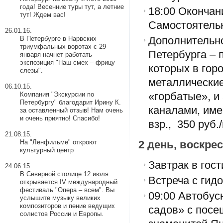
года!
Весенние туры тут
, а
летние
18:00 Окончан
тут
! Ждем вас!
Самостоятельн
26.01.16.
В Петербурге в Нарвских
Дополнительно
триумфальных воротах с 29
Петербурга – 
января начнет работать
экспозиция "Наш смех – фрицу
которых в горо
слезы".
металлические
06.10.15.
Компания "Экскурсии по
«горбатые», и
Петербургу" благодарит Ирину К.
каналами, име
за оставленный отзыв! Нам очень
и очень приятно! Спасибо!
взр., 350 руб.
21.08.15.
На "Ленфильме" откроют
2 день, воскре
культурный центр
Завтрак в гост
24.06.15.
В Северной столице 12 июля
Встреча с гид
открывается IV международный
фестиваль "Опера – всем". Вы
09:00 Автобус
услышите музыку великих
композиторов и пение ведущих
садов» с посе
солистов России и Европы.