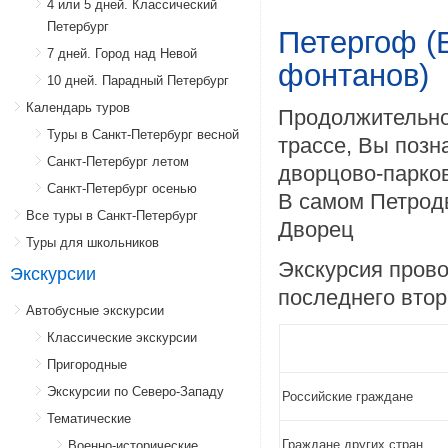
4 или 5 дней. Классический
Петербург
Петергоф (
7 дней. Город над Невой
фонтанов)
10 дней. Парадный Петербург
Календарь туров
Продолжительнос
Туры в Санкт-Петербург весной
трассе, Вы позн
Санкт-Петербург летом
дворцово-парко
Санкт-Петербург осенью
В самом Петрод
Все туры в Санкт-Петербург
Дворец
Туры для школьников
Экскурсия прово
Экскурсии
последнего вто
Автобусные экскурсии
Классические экскурсии
Пригородные
Экскурсии по Северо-Западу
Российские граждане
Тематические
Граждане других стран
Военно-исторические