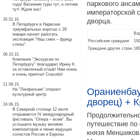
паркового анса
года!
Весенние туры тут
, а
летние
тут
! Ждем вас!
императорской с
26.01.16.
дворца.
В Петербурге в Нарвских
триумфальных воротах с 29
Вз
января начнет работать
экспозиция "Наш смех – фрицу
Российские граждане
150
слезы".
Граждане других стран
180
06.10.15.
Компания "Экскурсии по
Петербургу" благодарит Ирину К.
за оставленный отзыв! Нам очень
и очень приятно! Спасибо!
21.08.15.
Ораниенба
На "Ленфильме" откроют
культурный центр
дворец) + 
24.06.15.
В Северной столице 12 июля
Продолжительнос
открывается IV международный
фестиваль "Опера – всем". Вы
путешествие по 
услышите музыку великих
композиторов и пение ведущих
князя Меншиков
солистов России и Европы.