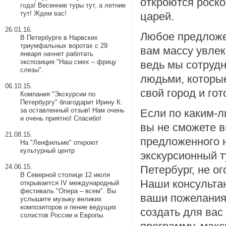
откроются роск
года!
Весенние туры тут
, а
летние
тут
! Ждем вас!
царей.
26.01.16.
Любое предложе
В Петербурге в Нарвских
триумфальных воротах с 29
вам массу увле
января начнет работать
экспозиция "Наш смех – фрицу
ведь мы сотрудн
слезы".
людьми, которы
06.10.15.
свой город и го
Компания "Экскурсии по
Петербургу" благодарит Ирину К.
за оставленный отзыв! Нам очень
Если по каким-
и очень приятно! Спасибо!
вы не сможете в
21.08.15.
предложенного 
На "Ленфильме" откроют
культурный центр
экскурсионный т
24.06.15.
Петербург, не ог
В Северной столице 12 июля
Наши консульта
открывается IV международный
фестиваль "Опера – всем". Вы
ваши пожелания
услышите музыку великих
композиторов и пение ведущих
создать для вас
солистов России и Европы.