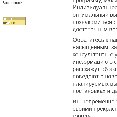
программу, мак
Все новости...
Индивидуальное 
оптимальный вы
познакомиться с
достаточным вр
Обратитесь к на
насыщенным, з
консультанты с 
информацию о ст
расскажут об эк
поведают о ново
планируемых выс
постановках и д
Вы непременно з
своими прекрас
городе.