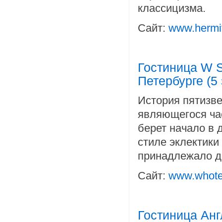
классицизма.
Сайт:
www.hermit
Гостиница W St
Петербурге (5 
История пятизве
являющегося час
берет начало в 
стиле эклектик
принадлежало д
Сайт:
www.whote
Гостиница Анг