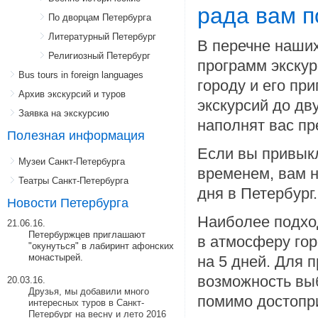
рада вам п
По дворцам Петербурга
Литературный Петербург
В перечне наших
Религиозный Петербург
программ экску
Bus tours in foreign languages
городу и его пр
Архив экскурсий и туров
экскурсий до дв
Заявка на экскурсию
наполнят вас п
Полезная информация
Если вы привык
Музеи Санкт-Петербурга
временем, вам н
Театры Санкт-Петербурга
дня в Петербург.
Новости Петербурга
Наиболее подход
21.06.16.
Петербуржцев приглашают
в атмосферу гор
"окунуться" в лабиринт афонских
монастырей.
на 5 дней. Для 
возможность выб
20.03.16.
Друзья, мы добавили много
помимо достопр
интересных туров в Санкт-
Петербург на весну и лето 2016