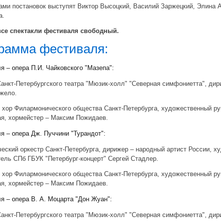
ами постановок выступят Виктор Высоцкий, Василий Заржецкий, Элина 
а.
все спектакли фестиваля свободный.
рамма фестиваля:
я – опера П.И. Чайковского "Мазепа":
анкт-Петербургского театра "Мюзик-холл" "Северная симфониетта", дир
жело.
 хор Филармонического общества Санкт-Петербурга, художественный р
я, хормейстер – Максим Пожидаев.
я – опера Дж. Пуччини "Турандот":
ский оркестр Санкт-Петербурга, дирижер – народный артист России, х
ель СПб ГБУК "Петербург-концерт" Сергей Стадлер.
 хор Филармонического общества Санкт-Петербурга, художественный р
я, хормейстер – Максим Пожидаев.
я – опера В. А. Моцарта "Дон Жуан":
анкт-Петербургского театра "Мюзик-холл" "Северная симфониетта", дир