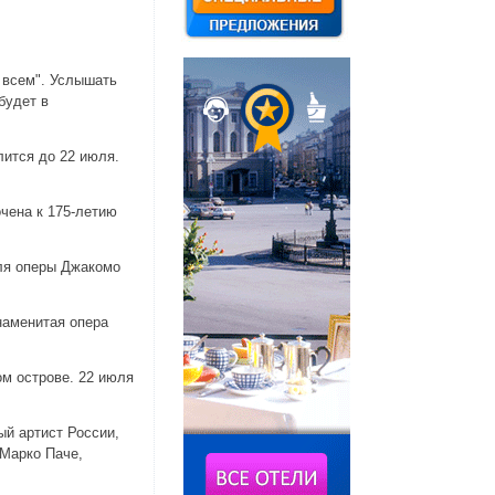
 всем". Услышать
будет в
лится до 22 июля.
чена к 175-летию
ля оперы Джакомо
наменитая опера
м острове. 22 июля
й артист России,
 Марко Паче,