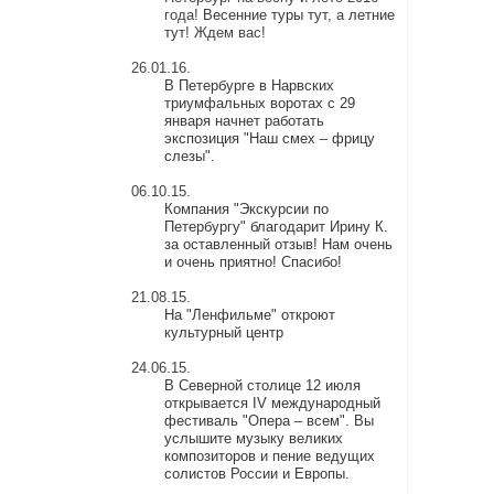
года!
Весенние туры тут
, а
летние
тут
! Ждем вас!
26.01.16.
В Петербурге в Нарвских
триумфальных воротах с 29
января начнет работать
экспозиция "Наш смех – фрицу
слезы".
06.10.15.
Компания "Экскурсии по
Петербургу" благодарит Ирину К.
за оставленный отзыв! Нам очень
и очень приятно! Спасибо!
21.08.15.
На "Ленфильме" откроют
культурный центр
24.06.15.
В Северной столице 12 июля
открывается IV международный
фестиваль "Опера – всем". Вы
услышите музыку великих
композиторов и пение ведущих
солистов России и Европы.