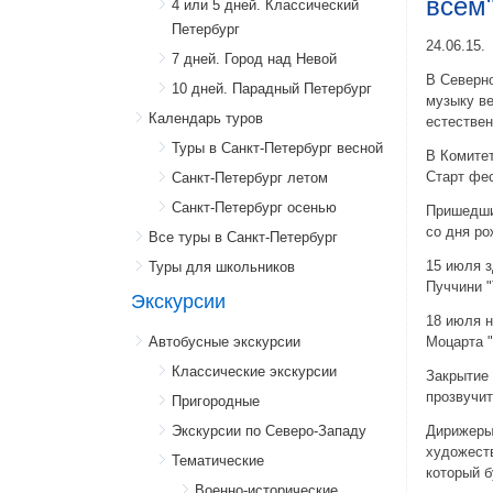
всем
4 или 5 дней. Классический
Петербург
24.06.15.
7 дней. Город над Невой
В Северно
10 дней. Парадный Петербург
музыку ве
Календарь туров
естествен
Туры в Санкт-Петербург весной
В Комитет
Старт фес
Санкт-Петербург летом
Санкт-Петербург осенью
Пришедшие
со дня ро
Все туры в Санкт-Петербург
15 июля з
Туры для школьников
Пуччини "
Экскурсии
18 июля н
Автобусные экскурсии
Моцарта "
Классические экскурсии
Закрытие 
прозвучит
Пригородные
Экскурсии по Северо-Западу
Дирижеры
художеств
Тематические
который б
Военно-исторические