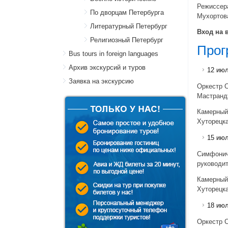
Режиссер
По дворцам Петербурга
Мухортов
Литературный Петербург
Вход на 
Религиозный Петербург
Прог
Bus tours in foreign languages
Архив экскурсий и туров
12 июл
Заявка на экскурсию
Оркестр С
Мастранд
Камерный
Хуторецка
15 июл
Симфониче
руководит
Камерный
Хуторецка
18 июл
Оркестр С