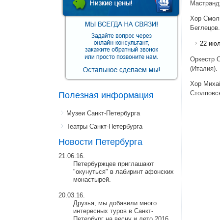
Мастранд
Хор Смол
Беглецов.
22 июл
Оркестр С
(Италия).
Хор Михай
Столповск
Полезная информация
Музеи Санкт-Петербурга
Театры Санкт-Петербурга
Новости Петербурга
21.06.16.
Петербуржцев приглашают
"окунуться" в лабиринт афонских
монастырей.
20.03.16.
Друзья, мы добавили много
интересных туров в Санкт-
Петербург на весну и лето 2016