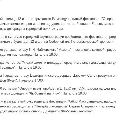
"
й столице 12 июля открывается IV международный фестиваль "Опера –
ликих композиторов и пение ведущих солистов России и Европы можно 
ных декорациях городской архитектуры.
е по культуре городской администрации сообщили, что фестиваль прод
тивалю будет дан 12 июля на Соборной пл. Петропавловской крепости.
 услышат оперу П.И. Чайковского "Мазепа", постановка которой приуро
ждения композитора. Начало в 18.00.
дание театра "Мюзик-холл" и площадь перед ним станут декорациями д
Турандот". Начало в 19.00.
а Парадном плацу Екатерининского дворца в Царском Селе прозвучит з
Дон Жуан". Начало в 17.00.
Фестиваля "Опера – всем" пройдет в ЦПКиО им. С.М. Кирова на Елагино
 опера Доницетти "Любовный напиток". Начало в 19.00.
 – музыкальный руководитель фестиваля Фабио Мастранджело, народны
енный руководитель "Петербург-концерта" Сергей Стадлер и итальянец
удет дирижировать оперой Доницетти "Любовный напиток".