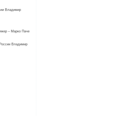
сии Владимир
ижер – Марко Паче
 России Владимир