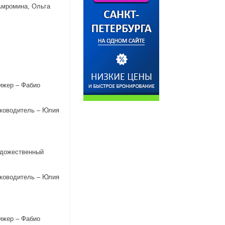
Амромина, Ольга
ижер – Фабио
уководитель – Юлия
удожественный
уководитель – Юлия
ижер – Фабио