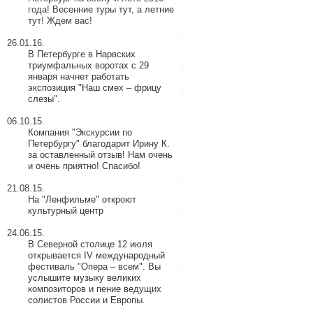
года!
Весенние туры тут
, а
летние
тут
! Ждем вас!
26.01.16.
В Петербурге в Нарвских
триумфальных воротах с 29
января начнет работать
экспозиция "Наш смех – фрицу
слезы".
06.10.15.
Компания "Экскурсии по
Петербургу" благодарит Ирину К.
за оставленный отзыв! Нам очень
и очень приятно! Спасибо!
21.08.15.
На "Ленфильме" откроют
культурный центр
24.06.15.
В Северной столице 12 июля
открывается IV международный
фестиваль "Опера – всем". Вы
услышите музыку великих
композиторов и пение ведущих
солистов России и Европы.