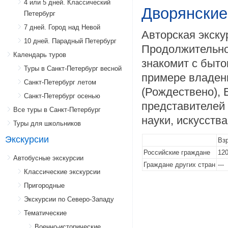
4 или 5 дней. Классический
Дворянские
Петербург
7 дней. Город над Невой
Авторская экск
10 дней. Парадный Петербург
Продолжительнос
Календарь туров
знакомит с быто
Туры в Санкт-Петербург весной
примере владен
Санкт-Петербург летом
(Рождествено), 
Санкт-Петербург осенью
представителей 
Все туры в Санкт-Петербург
науки, искусств
Туры для школьников
Экскурсии
Вз
Российские граждане
120
Автобусные экскурсии
Граждане других стран
---
Классические экскурсии
Пригородные
Экскурсии по Северо-Западу
Тематические
Военно-исторические