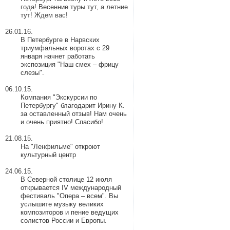
года!
Весенние туры тут
, а
летние
тут
! Ждем вас!
26.01.16.
В Петербурге в Нарвских
триумфальных воротах с 29
января начнет работать
экспозиция "Наш смех – фрицу
слезы".
06.10.15.
Компания "Экскурсии по
Петербургу" благодарит Ирину К.
за оставленный отзыв! Нам очень
и очень приятно! Спасибо!
21.08.15.
На "Ленфильме" откроют
культурный центр
24.06.15.
В Северной столице 12 июля
открывается IV международный
фестиваль "Опера – всем". Вы
услышите музыку великих
композиторов и пение ведущих
солистов России и Европы.