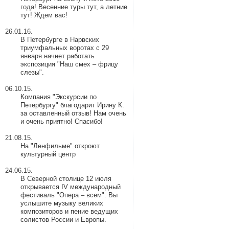
года!
Весенние туры тут
, а
летние
тут
! Ждем вас!
26.01.16.
В Петербурге в Нарвских
триумфальных воротах с 29
января начнет работать
экспозиция "Наш смех – фрицу
слезы".
06.10.15.
Компания "Экскурсии по
Петербургу" благодарит Ирину К.
за оставленный отзыв! Нам очень
и очень приятно! Спасибо!
21.08.15.
На "Ленфильме" откроют
культурный центр
24.06.15.
В Северной столице 12 июля
открывается IV международный
фестиваль "Опера – всем". Вы
услышите музыку великих
композиторов и пение ведущих
солистов России и Европы.