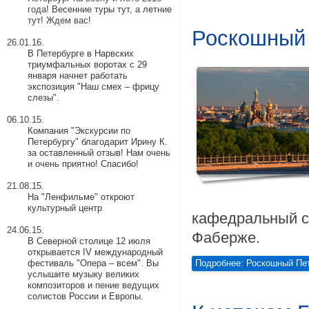
года!
Весенние туры тут
, а
летние
тут
! Ждем вас!
Роскошный 
26.01.16.
В Петербурге в Нарвских
триумфальных воротах с 29
января начнет работать
экспозиция "Наш смех – фрицу
слезы".
06.10.15.
Компания "Экскурсии по
Петербургу" благодарит Ирину К.
за оставленный отзыв! Нам очень
и очень приятно! Спасибо!
21.08.15.
На "Ленфильме" откроют
культурный центр
кафедральный с
24.06.15.
Фаберже.
В Северной столице 12 июля
открывается IV международный
фестиваль "Опера – всем". Вы
Подробнее: Роскошный Пе
услышите музыку великих
композиторов и пение ведущих
солистов России и Европы.