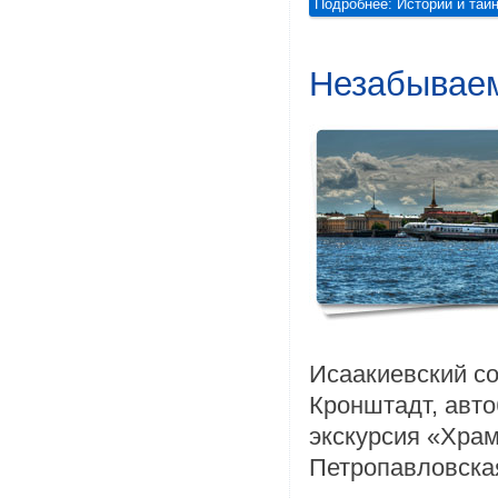
Подробнее: Истории и тай
Незабываем
Исаакиевский со
Кронштадт, авт
экскурсия «Хра
Петропавловская