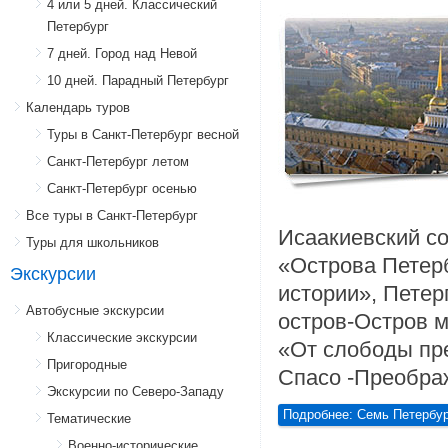
4 или 5 дней. Классический
Петербург
7 дней. Город над Невой
10 дней. Парадный Петербург
Календарь туров
Туры в Санкт-Петербург весной
Санкт-Петербург летом
Санкт-Петербург осенью
Все туры в Санкт-Петербург
Исаакиевский со
Туры для школьников
«Острова Петерб
Экскурсии
истории», Петер
Автобусные экскурсии
остров-Остров м
Классические экскурсии
«От слободы пр
Пригородные
Спасо -Преображ
Экскурсии по Северо-Западу
Подробнее: Семь Петербур
Тематические
Военно-исторические